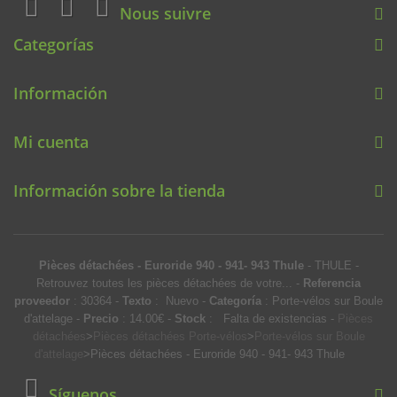
Nous suivre
Categorías
Información
Mi cuenta
Información sobre la tienda
Pièces détachées - Euroride 940 - 941- 943 Thule
-
THULE
-
Retrouvez toutes les pièces détachées de votre...
-
Referencia
proveedor
:
30364
-
Texto
:
Nuevo
-
Categoría
:
Porte-vélos sur Boule
d'attelage
-
Precio
:
14.00
€
-
Stock
: Falta de existencias
-
Pièces
détachées
>
Pièces détachées Porte-vélos
>
Porte-vélos sur Boule
d'attelage
>
Pièces détachées - Euroride 940 - 941- 943 Thule
Síguenos