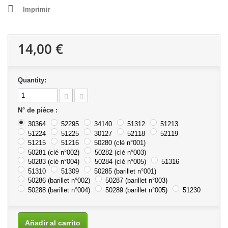
Imprimir
14,00 €
Quantity:
N° de pièce :
30364
52295
34140
51312
51213
51224
51225
30127
52118
52119
51215
51216
50280 (clé n°001)
50281 (clé n°002)
50282 (clé n°003)
50283 (clé n°004)
50284 (clé n°005)
51316
51310
51309
50285 (barillet n°001)
50286 (barillet n°002)
50287 (barillet n°003)
50288 (barillet n°004)
50289 (barillet n°005)
51230
Añadir al carrito