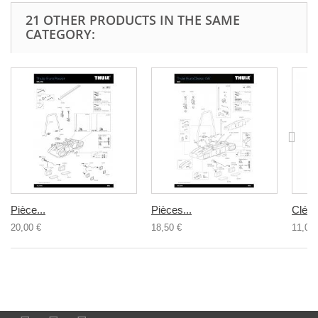
21 OTHER PRODUCTS IN THE SAME
CATEGORY:
Pièce...
Pièces...
Clé 
20,00 €
18,50 €
11,00 