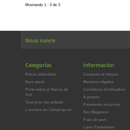
Mostrando 1 - 3 de 3
Nous suivre
Categorías
Información
Pièces détachées
Livraison et retours
Hors stock
Mentions légales
Porte-vélos et Barres de
Conditions d'utilisation
Toit
A propos
Tout pour les enfants
Paiements sécurisés
L'univers du Camping-car
Nos Magasins
Frais de port
Liens Partenaires