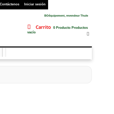
Contáctenos
Iniciar sesión
BOéquipement, revendeur Thule
Carrito
0
Producto
Productos
vacío