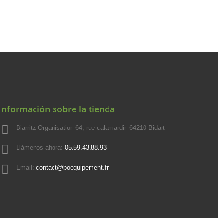
Información sobre la tienda
Biarritz Organisation 64, rue calamardin 64210 Bidart
Llámenos ahora:
05.59.43.88.93
Email:
contact@boequipement.fr