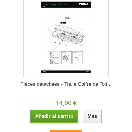
Pièces détachées - Thule Coffre de Toit...
14,00 €
Añadir al carrito
Más