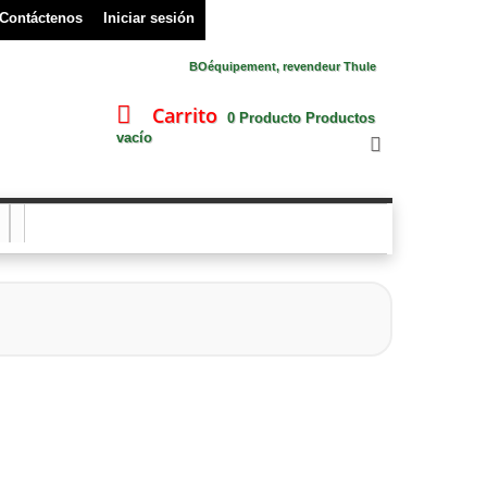
Contáctenos
Iniciar sesión
BOéquipement, revendeur Thule
Carrito
0
Producto
Productos
vacío