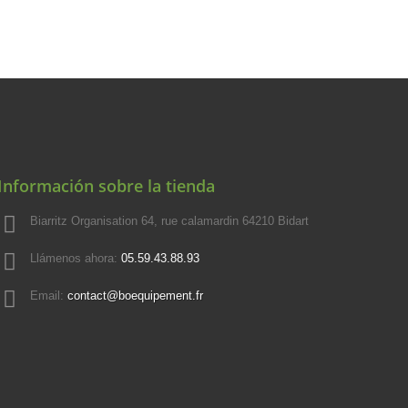
Información sobre la tienda
Biarritz Organisation 64, rue calamardin 64210 Bidart
Llámenos ahora:
05.59.43.88.93
Email:
contact@boequipement.fr