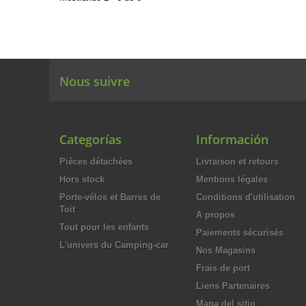
Nous suivre
Categorías
Información
Pièces détachées
Livraison et retours
Hors stock
Mentions légales
Porte-vélos et Barres de
Conditions d'utilisation
Toit
A propos
Tout pour les enfants
Paiements sécurisés
L'univers du Camping-car
Nos Magasins
Frais de port
Liens Partenaires
Mapa del sitio