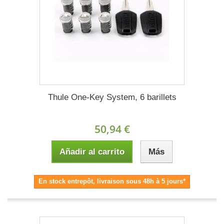
Thule One-Key System, 6 barillets
50,94 €
Añadir al carrito
Más
En stock entrepôt, livraison sous 48h à 5 jours*