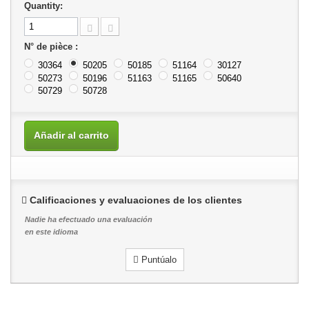
Quantity:
N° de pièce :
30364
50205
50185
51164
30127
50273
50196
51163
51165
50640
50729
50728
Añadir al carrito
Calificaciones y evaluaciones de los clientes
Nadie ha efectuado una evaluación
en este idioma
Puntúalo