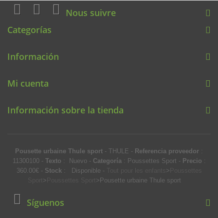
Nous suivre
Categorías
Información
Mi cuenta
Información sobre la tienda
Pousette urbaine Thule sport
-
THULE
-
Referencia proveedor
:
11300100
-
Texto
:
Nuevo
-
Categoría
:
Poussettes Sport
-
Precio
:
360.00
€
-
Stock
:
Disponible
-
Tout pour les enfants
>
Poussettes
Sport
>
Poussettes Sport
>
Pousette urbaine Thule sport
Síguenos