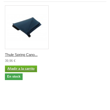
Thule Spring Cano...
39,96 €
Añadir a la carrito
En stock