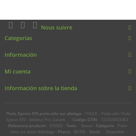
Nous suivre
Categorías
Información
Mi cuenta
Información sobre la tienda
Thule Xpress 970 porte-vélo sur attelage
-
THULE
-
Porte-vélo Thule
Xpress 970 - Meilleur Prix Garanti...
-
Código GTIN
:
7313020024363 -
Referencia producto
:
970003
-
Texto
:
Nuevo
-
Categoría
:
Porte-
vélos sur boule d'attelage
-
Precio
:
99.95
€
-
Stock
:
Disponible
-