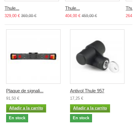
Thule...
Thule...
Thule.
329,00 €
369,00 €
404,00 €
459,00 €
264,9
Plaque de signali...
Antivol Thule 957
91,50 €
17,25 €
Añadir a la carrito
Añadir a la carrito
En stock
En stock