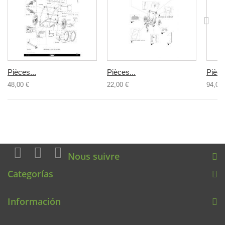
Pièces...
Pièces...
Pièce
48,00 €
22,00 €
94,00 
Nous suivre
Categorías
Información