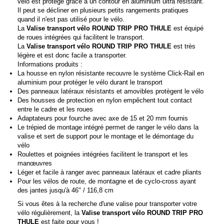
vélo est protégé grâce à un contour en aluminium ultra résistant.
Il peut se décliner en plusieurs petits rangements pratiques
quand il n'est pas utilisé pour le vélo.
La
Valise transport vélo ROUND TRIP PRO THULE
est équipé
de roues intégrées qui facilitent le transport.
La
Valise transport vélo ROUND TRIP PRO THULE
est très
légère et est donc facile a transporter.
Informations produits :
La housse en nylon résistante recouvre le système Click-Rail en
aluminium pour protéger le vélo durant le transport
Des panneaux latéraux résistants et amovibles protègent le vélo
Des housses de protection en nylon empêchent tout contact
entre le cadre et les roues
Adaptateurs pour fourche avec axe de 15 et 20 mm fournis
Le trépied de montage intégré permet de ranger le vélo dans la
valise et sert de support pour le montage et le démontage du
vélo
Roulettes et poignées intégrées facilitent le transport et les
manœuvres
Léger et facile à ranger avec panneaux latéraux et cadre pliants
Pour les vélos de route, de montagne et de cyclo-cross ayant
des jantes jusqu'à 46" / 116,8 cm
Si vous êtes à la recherche d'une valise pour transporter votre
vélo régulièrement, la
Valise transport vélo ROUND TRIP PRO
THULE
est faite pour vous !