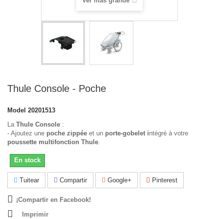
Ver más grande
Thule Console - Poche
Model
20201513
La
Thule Console
:
- Ajoutez une
poche zippée
et un
porte-gobelet i
ntégré à votre
poussette multifonction Thule
.
En stock
Tuitear
Compartir
Google+
Pinterest
¡Compartir en Facebook!
Imprimir