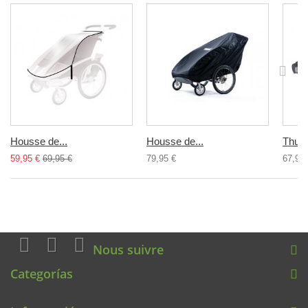
Housse de...
Housse de...
Thule 
59,95 €
69,95 €
79,95 €
67,95 
Nous suivre
Categorías