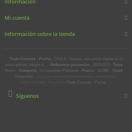
Información
Mi cuenta
Información sobre la tienda
Thule Console - Poche
-
THULE
-
Ajoutez une poche zippée et un
porte-gobelet intégré à...
-
Referencia proveedor
:
20201513
-
Texto
:
Nuevo
-
Categoría
:
Accessoires Practicité
-
Precio
:
54.95
€
-
Stock
:
Disponible
-
Tout pour les enfants
>
Remorques enfants
>
Les
+
>
Accessoires Practicité
>
Thule Console - Poche
Síguenos