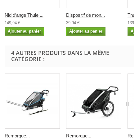
Nid d’ange Thule ...
Dispositif de mon...
Thule
149,94 €
39,94 €
139,9
Ajouter au panier
Ajouter au panier
Ajou
4 AUTRES PRODUITS DANS LA MÊME
CATÉGORIE :
Remorque...
Remorque...
Remor