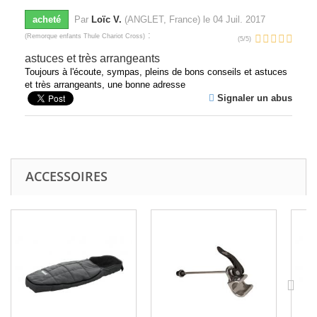
acheté
Par
Loïc V.
(ANGLET, France) le
04 Juil. 2017
:
(
Remorque enfants Thule Chariot Cross
)
(
5
/
5
)
astuces et très arrangeants
Toujours à l'écoute, sympas, pleins de bons conseils et astuces
et très arrangeants, une bonne adresse
Signaler un abus
ACCESSOIRES