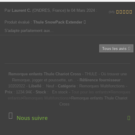
Par
Laurent C.
(ONDRES, France)
le 04 Mars 2024
:
(5/5)
Produit évalué :
Thule SnowPack Extender
S'adapte parfaitement aux...
Tous les avis
Remorque enfants Thule Chariot Cross
-
THULE
-
Où trouver une
Remorque, jogger et poussette, un...
-
Référence fournisseur
:
10202022
-
Libellé
:
Neuf
-
Catégorie
:
Remorques Multifonctions
-
Prix
:
1234.94
€
-
Stock
:
En stock
-
Tout pour les enfants
>
Remorques
enfants
>
Remorques Multifonctions
>
Remorque enfants Thule Chariot
Cross
Nous suivre