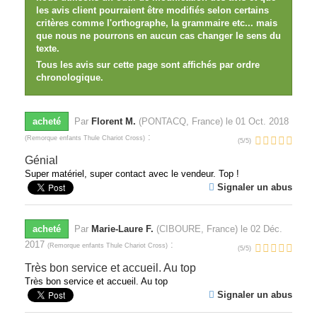
les avis client pourraient être modifiés selon certains
critères comme l'orthographe, la grammaire etc... mais
que nous ne pourrons en aucun cas changer le sens du
texte.
Tous les avis sur cette page sont affichés par ordre
chronologique.
acheté
Par
Florent M.
(PONTACQ, France) le
01 Oct. 2018
:
(
Remorque enfants Thule Chariot Cross
)
(
5
/
5
)
Génial
Super matériel, super contact avec le vendeur. Top !
Signaler un abus
acheté
Par
Marie-Laure F.
(CIBOURE, France) le
02 Déc.
2017
:
(
Remorque enfants Thule Chariot Cross
)
(
5
/
5
)
Très bon service et accueil. Au top
Très bon service et accueil. Au top
Signaler un abus