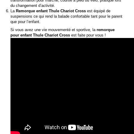
transformation pour marche, course à pied ou vélo, pratique lors
du changement d’activité.
La
Remorque enfant
Thule Chariot Cross
est équipé de
suspensions ce qui rend la balade confortable tant pour le parent
que pour l’enfant.
Si vous avez une vie mouvementé et sportive, la
remorque
pour enfant
Thule Chariot Cross
est faite pour vous !