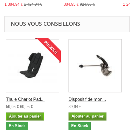
1 384,94 €
1 424,94 €
884,95 €
924,95 €
1 244,
NOUS VOUS CONSEILLONS
PROMO!
Thule Chariot Pad...
Dispositif de mon...
59,95 €
69,95 €
39,94 €
Ajouter au panier
Ajouter au panier
En Stock
En Stock