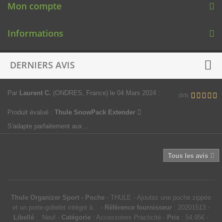
Mon compte
Informations
DERNIERS AVIS
Par
Laurent C.
(ONDRES, France)
le 04 Mars 2024
:
(5/5)
Produit évalué :
Thule SnowPack Extender
S'adapte parfaitement aux...
Tous les avis
Thule Organizer Sport - Poche
-
THULE
-
Ajoutez une poche zippée
et un porte-gobelet intégré à...
-
Référence fournisseur
:
20201513
-
Libellé
:
Neuf
-
Catégorie
:
Accessoires Practicité
-
Prix
:
54.95
€
-