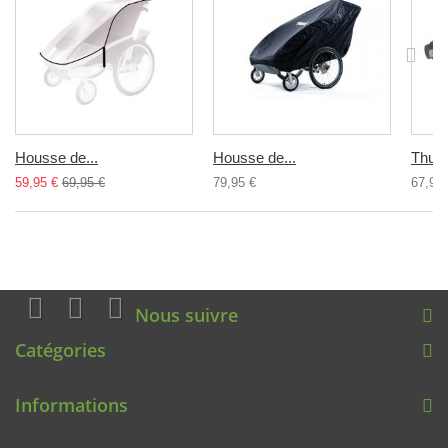
Housse de...
Housse de...
Thule 
59,95 €
69,95 €
79,95 €
67,95 
Nous suivre
Catégories
Informations