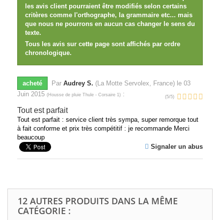
les avis client pourraient être modifiés selon certains
critères comme l'orthographe, la grammaire etc... mais
que nous ne pourrons en aucun cas changer le sens du
texte.
Tous les avis sur cette page sont affichés par ordre
chronologique.
acheté
Par
Audrey S.
(La Motte Servolex, France) le
03
Juin 2015
:
(
Housse de pluie Thule - Corsaire 1
)
(
5
/
5
)
Tout est parfait
Tout est parfait : service client très sympa, super remorque tout
à fait conforme et prix très compétitif : je recommande Merci
beaucoup
Signaler un abus
12 AUTRES PRODUITS DANS LA MÊME
CATÉGORIE :