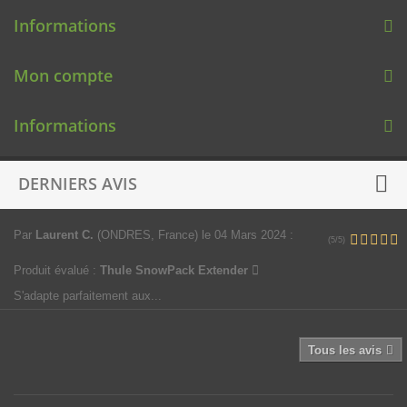
Informations
Mon compte
Informations
DERNIERS AVIS
Par
Laurent C.
(ONDRES, France)
le 04 Mars 2024
:
(5/5)
Produit évalué :
Thule SnowPack Extender
S'adapte parfaitement aux...
Tous les avis