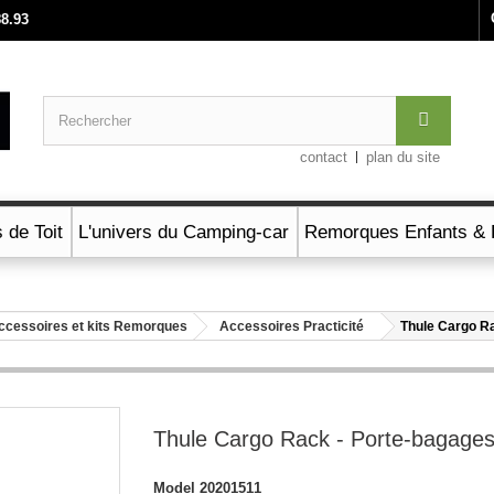
88.93
contact
plan du site
 de Toit
L'univers du Camping-car
Remorques Enfants & 
ccessoires et kits Remorques
Accessoires Practicité
Thule Cargo R
Thule Cargo Rack - Porte-bagage
Model
20201511