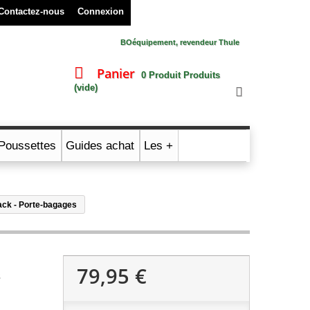
Contactez-nous
Connexion
BOéquipement, revendeur Thule
Panier
0
Produit
Produits
(vide)
Poussettes
Guides achat
Les +
ack - Porte-bagages
79,95 €
s