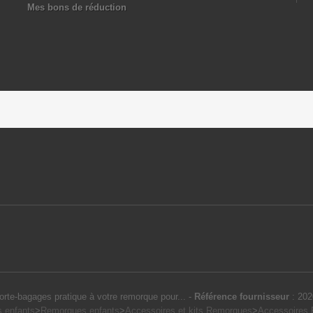
Mes bons de réduction
orte-bagages pratique à votre remorque pour...
-
Référence fournisseur
:
202
s enfants
>
Remorques enfants
>
Accessoires et kits Remorques
>
Accessoires P