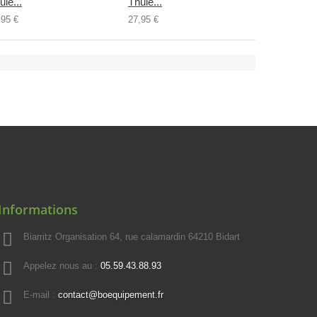
ule...
Thule...
Thule...
,95 €
27,95 €
54,95 €
Informations
Biarritz Organisation 64, rue calamardin 64210 Bidart
Appelez nous au :
05.59.43.88.93
E-mail :
contact@boequipement.fr