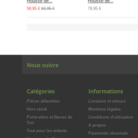
Housse de...
Housse de...
59,95 €
69,95 €
79,95 €
Nous suivre
Catégories
Informations
Pièces détachées
Livraison et retours
Hors stock
Mentions légales
Porte-vélos et Barres de
Conditions d'utilisation
Toit
A propos
Tout pour les enfants
Paiements sécurisés