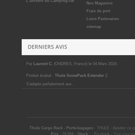
L'univers du Camping-car
Nos Magasins
Frais de port
Liens Partenaires
sitemap
DERNIERS AVIS
Par
Laurent C.
(ONDRES, France)
le 04 Mars 2024
:
Produit évalué :
Thule SnowPack Extender
S'adapte parfaitement aux...
Thule Cargo Rack - Porte-bagages
-
THULE
-
Ajoutez ce p
Prix
:
79.95
€
-
Stock
:
En stock
-
Tout pour le