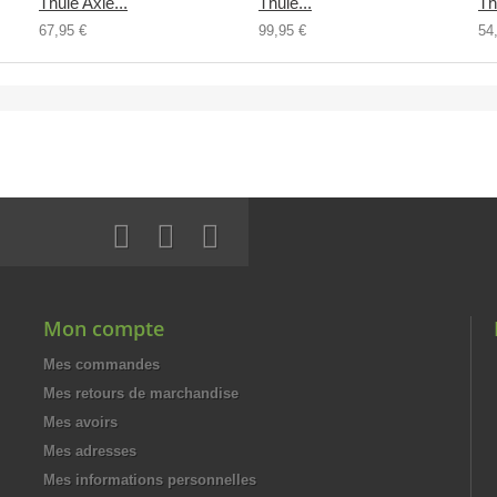
Thule Axle...
Thule...
Th
67,95 €
99,95 €
54
Mon compte
Mes commandes
Mes retours de marchandise
Mes avoirs
Mes adresses
Mes informations personnelles