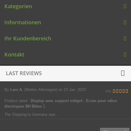
Kategorien
Informationen
Ihr Kundenbereich
Kontakt
LAST REVIEWS
By
Lars A.
(Wetter, Allemagne)
on 23 Jan. 2023
:
(5/5)
Product rated :
Display avec support intégré - Ecran pour vélos
électriques BH Bikes
The Shipping to Germany was...