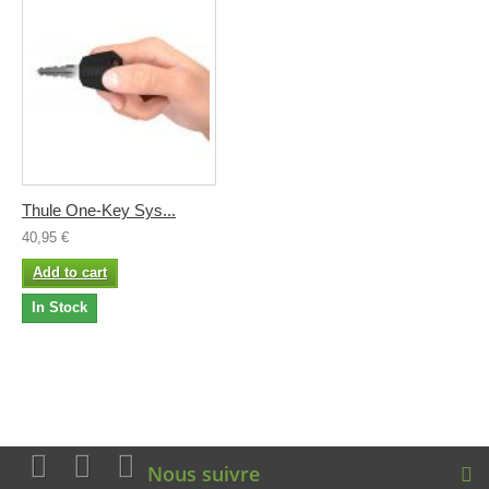
Thule One-Key Sys...
40,95 €
Add to cart
In Stock
Nous suivre