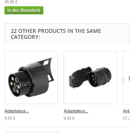
40,95 €
In den Warenkorb
22 OTHER PRODUCTS IN THE SAME
CATEGORY:
Adaptateur...
Adaptateur...
Antivo
9,93 €
9,93 €
17,25 