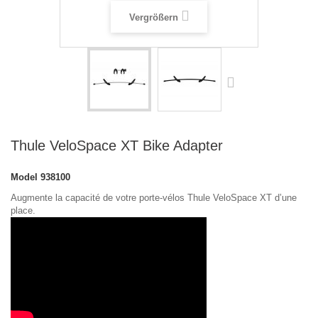
Vergrößern
Thule VeloSpace XT Bike Adapter
Model
938100
Augmente la capacité de votre porte-vélos Thule VeloSpace XT d’une
place.