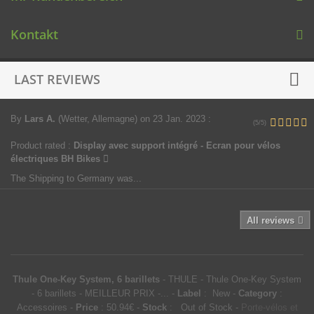
Kontakt
LAST REVIEWS
By
Lars A.
(Wetter, Allemagne)
on 23 Jan. 2023
:
(5/5)
Product rated :
Display avec support intégré - Ecran pour vélos
électriques BH Bikes
The Shipping to Germany was...
All reviews
Thule One-Key System, 6 barillets
-
THULE
-
Thule One-Key System
- 6 barillets - MEILLEUR PRIX -...
-
Label
:
New
-
Category
:
Accessoires
-
Price
:
50.94
€
-
Stock
: Out of Stock
-
Porte-vélos et