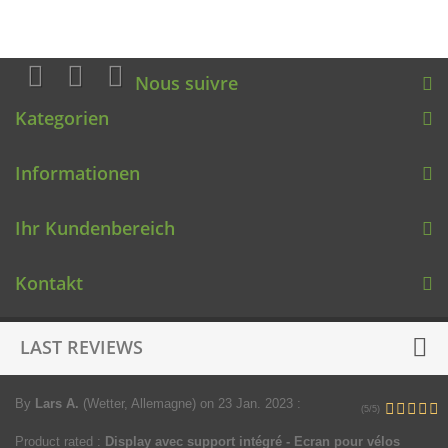
Nous suivre
Kategorien
Informationen
Ihr Kundenbereich
Kontakt
LAST REVIEWS
By
Lars A.
(Wetter, Allemagne)
on 23 Jan. 2023
:
(5/5)
Product rated :
Display avec support intégré - Ecran pour vélos