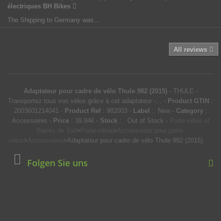
électriques BH Bikes
The Shipping to Germany was...
All reviews
Adaptateur pour cadre de vélo Thule 982 (2015)
-
THULE
-
Transportez tous vos vélos grâce à cet adaptateur -...
-
Product GTIN
:
2003601214041 -
Product Ref
:
982003
-
Label
:
New
-
Category
:
Accessoires
-
Price
:
39.94
€
-
Stock
: Out of Stock
-
Porte-vélos et
Barres de Toit
>
Porte-vélos
>
Accessoires pour porte-
vélos
>
Accessoires
>
Adaptateur pour cadre de vélo Thule 982 (2015)
Folgen Sie uns