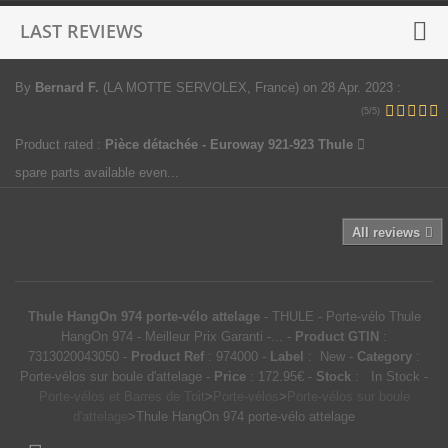
LAST REVIEWS
By
Bernard F.
(LA MOTTE SERVOLEX, France)
on 28 Apr. 2023
:
(5/5)
Product rated :
Pièce détachée - Euroway 921-923 Thule
spare parts available even...
All reviews
Thule HangOn 974 porte-vélo attelage
-
THULE
-
Porte-vélo Thule
HangOn 974 - Meilleur Prix Garanti -...
-
Product GTIN
:
7313020043050 -
Product Ref
:
974000
-
Label
:
New
-
Category
:
Porte-vélos sur boule d'attelage
-
Price
:
172.95
€
-
Stock
:
In Stock
-
Porte-vélos et Barres de Toit
>
Porte-vélos
>
Porte-vélos sur boule
d'attelage
>
Thule HangOn 974 porte-vélo attelage