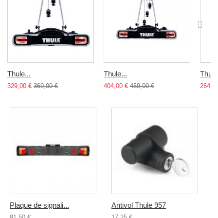
Thule...
Thule...
Thule.
329,00 €
369,00 €
404,00 €
459,00 €
264,9
Plaque de signali...
Antivol Thule 957
91,50 €
17,25 €