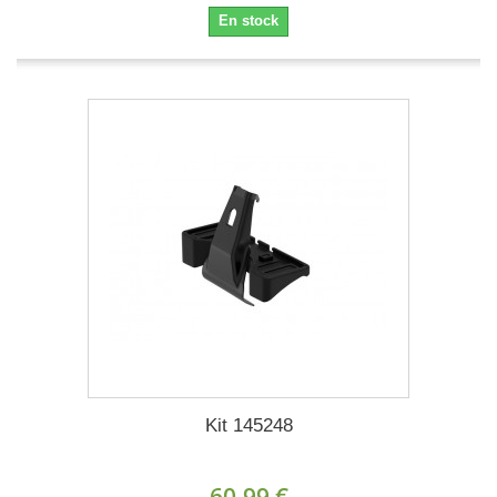
En stock
Kit 145248
60,99 €