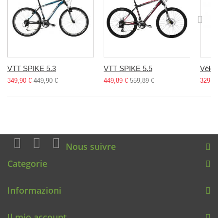
VTT SPIKE 5.3
VTT SPIKE 5.5
Vélo..
349,90 €
449,90 €
449,89 €
559,89 €
329,8
Nous suivre
Categorie
Informazioni
Il mio account