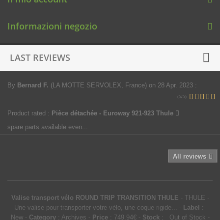
Informazioni negozio
LAST REVIEWS
By
Bernard F.
(LA MOTTE SERVOLEX, France)
on 28 Apr. 2023
:
(5/5)
Product rated :
Pièce détachée - Euroway 921-923 Thule
spare parts available even...
All reviews
Valise transport vélo ROUND TRIP TRANSITION THULE
-
THULE
-
Une valise pour transporter votre vélo, une coque rigide...
-
Label
:
New
-
Category
:
Archives
-
Price
:
749.94
€
-
Stock
: Out of Stock
-