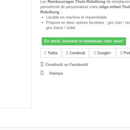
Les
Rembourrages Thule RideAlong
de remplacem
permettront de personnaliser votre
siège enfant
Thul
RideAlong
:
Lavable en machine et imperméable
Proposé en deux options bicolores : gris clair / o
gris foncé / violet
En stock, livraison le lendemain chez vous*
Twitta
Condividi
Google+
Pint
Condividi su Facebook!
Stampa