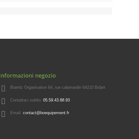
Informazioni negozio
Biarritz Organisation 64, rue calamardin 64210 Bidart
Contattaci subito:
05.59.43.88.93
Email:
contact@boequipement.fr