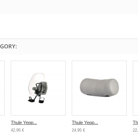
EGORY:
Thule Yepp...
Thule Yepp...
Th
42,95 €
24,95 €
22