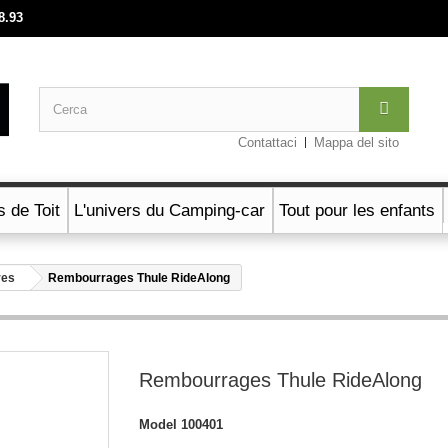
8.93
Contattaci
Mappa del sito
s de Toit
L'univers du Camping-car
Tout pour les enfants
res
Rembourrages Thule RideAlong
Rembourrages Thule RideAlong
Model
100401