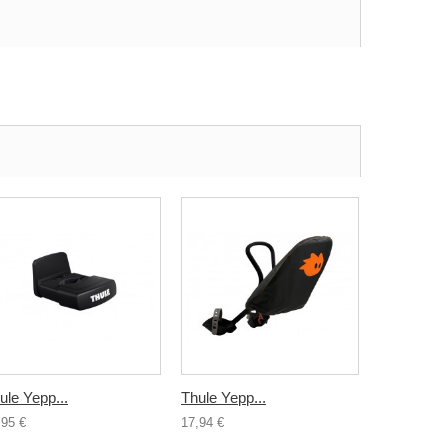
ule Yepp...
Thule Yepp...
,95 €
17,94 €