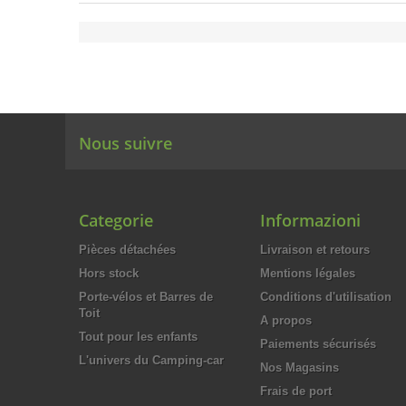
Nous suivre
Categorie
Informazioni
Pièces détachées
Livraison et retours
Hors stock
Mentions légales
Porte-vélos et Barres de
Conditions d'utilisation
Toit
A propos
Tout pour les enfants
Paiements sécurisés
L'univers du Camping-car
Nos Magasins
Frais de port