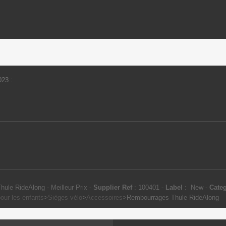
023
:
ule RideAlong - Meilleur Prix
-
Supplier Ref
:
100401
-
Label
:
New
-
Cate
our les enfants
>
Sièges vélo
>
Accessoires
>
Rembourrages Thule RideAlong