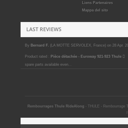
Liens Partenaires
Mappa del sito
LAST REVIEWS
By
Bernard F.
(LA MOTTE SERVOLEX, France)
on 28 Apr. 2
Product rated :
Pièce détachée - Euroway 921-923 Thule
spare parts available even...
Rembourrages Thule RideAlong
-
THULE
-
Rembourrage Th
p