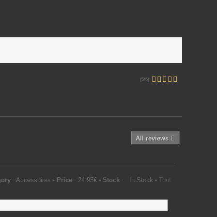
(5/5)
All reviews
gory
:
Accessoires
-
Price
:
24.95
€
-
Stock
:
In Stock
-
Tout