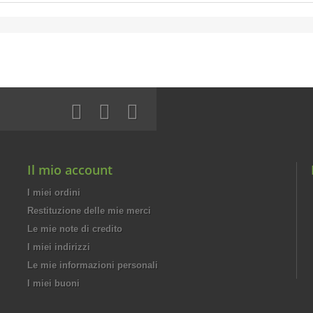
Il mio account
I miei ordini
Restituzione delle mie merci
Le mie note di credito
I miei indirizzi
Le mie informazioni personali
I miei buoni