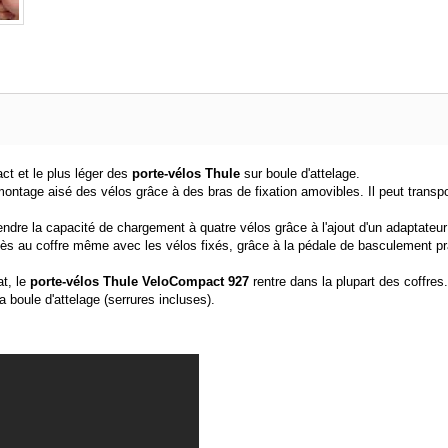
ct et le plus léger des
porte-vélos Thule
sur boule d'attelage.
ntage aisé des vélos grâce à des bras de fixation amovibles. Il peut transpo
ndre la capacité de chargement à quatre vélos grâce à l'ajout d'un adaptateu
ccès au coffre même avec les vélos fixés, grâce à la pédale de basculement pr
at, le
porte-vélos
Thule VeloCompact 927
rentre dans la plupart des coffres.
a boule d'attelage (serrures incluses).