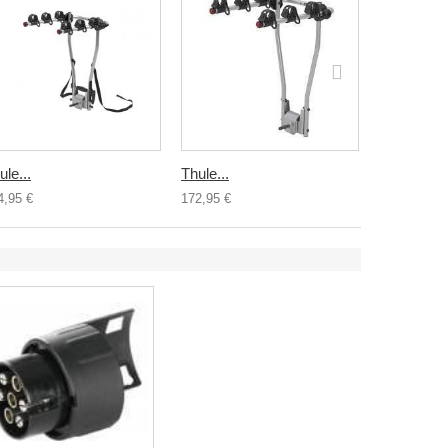
ule...
Thule...
Thule...
4,95 €
172,95 €
254,94 €