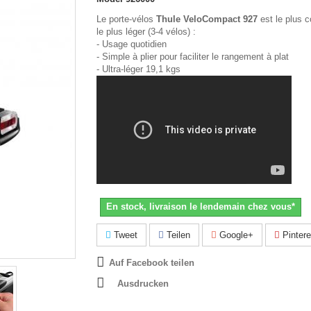
Le porte-vélos
Thule VeloCompact 927
est le plus 
le plus léger (3-4 vélos) :
- Usage quotidien
- Simple à plier pour faciliter le rangement à plat
- Ultra-léger 19,1 kgs
En stock, livraison le lendemain chez vous*
Tweet
Teilen
Google+
Pintere
Auf Facebook teilen
Ausdrucken