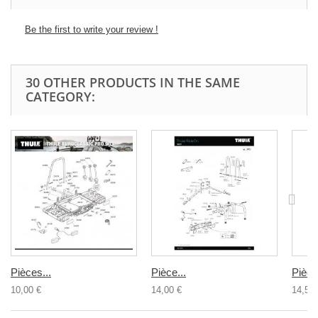
Be the first to write your review !
30 OTHER PRODUCTS IN THE SAME
CATEGORY:
Pièces...
Pièce...
Pièce
10,00 €
14,00 €
14,50 