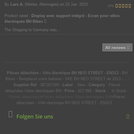
By
Lars A.
(Wetter, Allemagne)
on 23 Jan. 2023
:
(5/5)
Product rated :
Display avec support intégré - Ecran pour vélos
électriques BH Bikes
The Shipping to Germany was...
All reviews
Pièces détachées - Vélo électrique BH NEO STREET - EN313
-
BH
Bikes
-
Remplacer votre batterie - VAE BH NEO STREET de 2013 -...
-
Supplier Ref
:
387267300
-
Label
:
New
-
Category
:
Pièces
détachées Vélos électriques BH
-
Price
:
627.99
€
-
Stock
:
In Stock
-
Pièces détachées
>
Pièces détachées Vélos électriques BH
>
Pièces
détachées - Vélo électrique BH NEO STREET - EN313
Folgen Sie uns