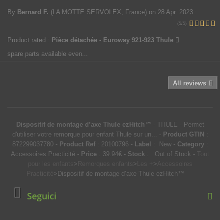
By
Bernard F.
(LA MOTTE SERVOLEX, France)
on 28 Apr. 2023
:
(5/5)
Product rated :
Pièce détachée - Euroway 921-923 Thule
spare parts available even...
All reviews
Dispositif de montage d’axe Thule ezHitch™
-
THULE
-
Permet
d'utiliser votre remorque pour enfant Thule sur un...
-
Product GTIN
:
872299037780 -
Product Ref
:
20100796
-
Label
:
New
-
Category
:
Accessoires Practicité
-
Price
:
39.94
€
-
Stock
: Out of Stock
-
Tout
pour les enfants
>
Remorques enfants
>
Les +
>
Accessoires
Practicité
>
Dispositif de montage d’axe Thule ezHitch™
Seguici