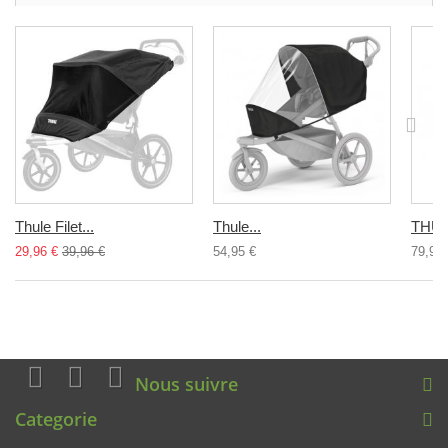
Thule Filet...
Thule...
THUL
29,96 €
39,96 €
54,95 €
79,95 
Nous suivre
Categorie