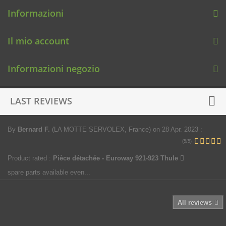
Informazioni
Il mio account
Informazioni negozio
LAST REVIEWS
By
Bernard F.
(LA MOTTE SERVOLEX, France)
on 28 Apr. 2023
:
(5/5)
Product rated :
Pièce détachée - Euroway 921-923 Thule
spare parts available even...
All reviews