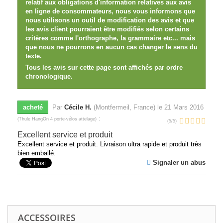
relatif aux obligations d'information relatives aux avis
en ligne de consommateurs, nous vous informons que
nous utilisons un outil de modification des avis et que
les avis client pourraient être modifiés selon certains
critères comme l'orthographe, la grammaire etc... mais
que nous ne pourrons en aucun cas changer le sens du
texte.
Tous les avis sur cette page sont affichés par ordre
chronologique.
acheté
Par
Cécile H.
(Montfermeil, France) le
21 Mars 2016
:
(
Thule HangOn 4 porte-vélos attelage
)
(
5
/
5
)
Excellent service et produit
Excellent service et produit. Livraison ultra rapide et produit très
bien emballé.
Signaler un abus
ACCESSOIRES