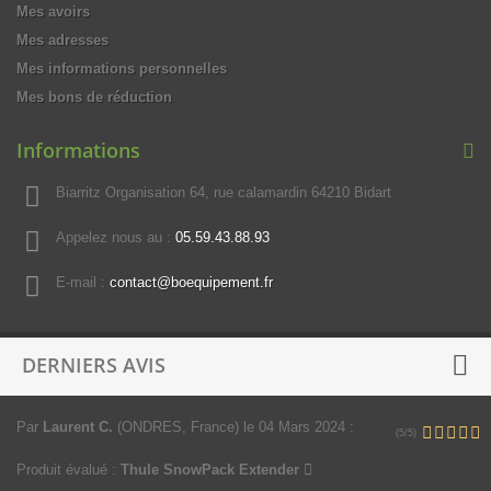
Mes avoirs
Mes adresses
Mes informations personnelles
Mes bons de réduction
Informations
Biarritz Organisation 64, rue calamardin 64210 Bidart
Appelez nous au :
05.59.43.88.93
E-mail :
contact@boequipement.fr
DERNIERS AVIS
Par
Laurent C.
(ONDRES, France)
le 04 Mars 2024
:
(5/5)
Produit évalué :
Thule SnowPack Extender