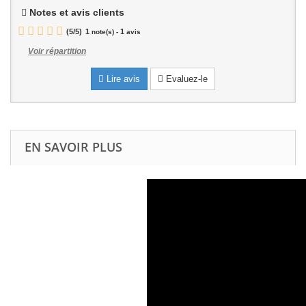
Notes et avis clients
(
5
/
5
)
1
1
note(s) -
avis
Voir répartition
Lire avis
Evaluez-le
EN SAVOIR PLUS