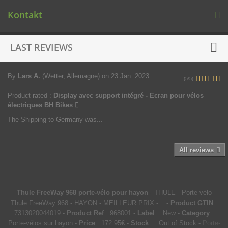
Kontakt
LAST REVIEWS
By
Lars A.
(Wetter, Allemagne)
on 23 Jan. 2023
:
(5/5)
Product rated :
Display avec support intégré - Ecran pour vélos
électriques BH Bikes
The Shipping to Germany was...
All reviews
Thule FreeWay 968 porte-vélo pour hayon
-
THULE
-
Porte-vélo
Thule FreeWay 968 - HAYON - MEILLEUR PRIX -...
-
Product GTIN
:
7313020044019 -
Product Ref
:
968001
-
Label
:
New
-
Category
:
Porte-vélos sur hayon
-
Price
:
172.95
€
-
Stock
: Out of Stock
-
Porte-