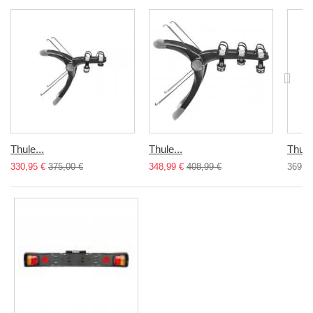
Thule...
Thule...
Thule.
330,95 €
375,00 €
348,99 €
408,99 €
369,0