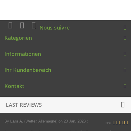
Nous suivre
Kategorien
Informationen
Ihr Kundenbereich
Kontakt
LAST REVIEWS
By
Lars A.
(Wetter, Allemagne)
on 23 Jan. 2023
:
(5/5)