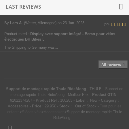
LAST REVIEWS
By
Lars A.
(Wetter, Allemagne)
on 23 Jan. 2023
:
(5/5)
Product rated :
Display avec support intégré - Ecran pour vélos
électriques BH Bikes
The Shipping to Germany was...
All reviews
Support de montage rapide Thule RideAlong
-
THULE
-
Support de
montage rapide Thule RideAlong - Meilleur Prix
-
Product GTIN
:
91021374287 -
Product Ref
:
100203
-
Label
:
New
-
Category
:
Accessoires
-
Price
:
29.95
€
-
Stock
: Out of Stock
-
Tout pour les
enfants
>
Sièges vélo
>
Accessoires
>
Support de montage rapide Thule
RideAlong