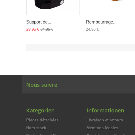
Support de...
Rembourrage...
29,95 €
34,95 €
24,95 €
Nous suivre
Kategorien
Informationen
Pièces détachées
Livraison et retours
Hors stock
Mentions légales