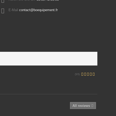
E-Mail
contact@boequipement.fr
(5/5)
All reviews