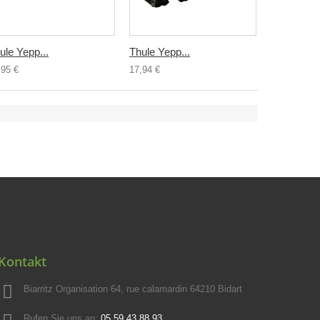
ule Yepp...
Thule Yepp...
,95 €
17,94 €
Kontakt
Biarritz Organisation 64, rue calamardin 64210 Bidart
Rufen Sie uns an:
05.59.43.88.93