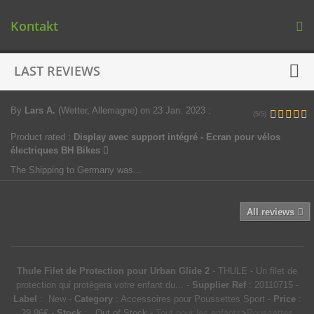
Kontakt
LAST REVIEWS
By
Lars A.
(Wetter, Allemagne)
on 23 Jan. 2023
:
(5/5)
Product rated :
Display avec support intégré - Ecran pour vélos
électriques BH Bikes
The Shipping to Germany was...
All reviews
Thule Filet de Protection pour Urban Glide 2
-
THULE
-
Un filet de
protection qui protègera votre enfant du...
-
Supplier Ref
:
20110715
-
Label
:
New
-
Category
:
Accessoires pour Poussettes Sport
-
Price
:
29.96
€
-
Stock
: Out of Stock
-
Tout pour les enfants
>
Poussettes