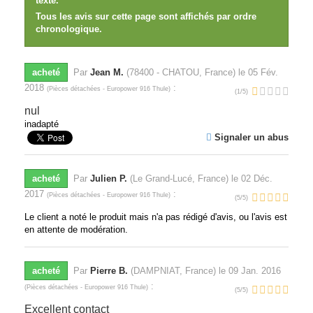
texte.
Tous les avis sur cette page sont affichés par ordre
chronologique.
acheté
Par
Jean M.
(78400 - CHATOU, France) le
05 Fév.
2018
:
(
Pièces détachées - Europower 916 Thule
)
(
1
/
5
)
nul
inadapté
Signaler un abus
acheté
Par
Julien P.
(Le Grand-Lucé, France) le
02 Déc.
2017
:
(
Pièces détachées - Europower 916 Thule
)
(
5
/
5
)
Le client a noté le produit mais n'a pas rédigé d'avis, ou l'avis est
en attente de modération.
acheté
Par
Pierre B.
(DAMPNIAT, France) le
09 Jan. 2016
:
(
Pièces détachées - Europower 916 Thule
)
(
5
/
5
)
Excellent contact