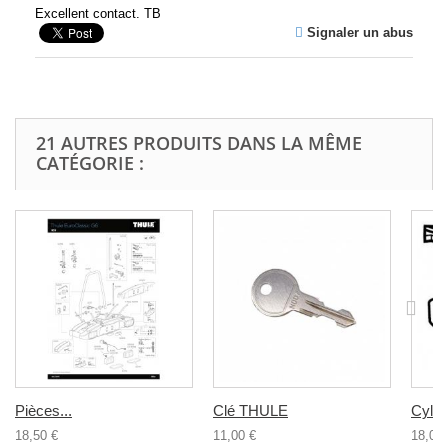
Excellent contact. TB
Signaler un abus
21 AUTRES PRODUITS DANS LA MÊME
CATÉGORIE :
Pièces...
Clé THULE
Cylind
18,50 €
11,00 €
18,00 