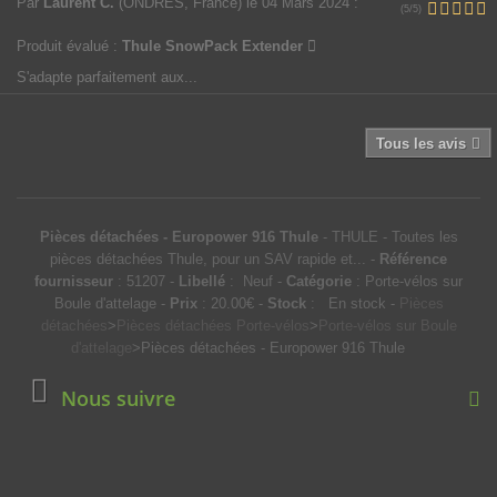
Par
Laurent C.
(ONDRES, France)
le 04 Mars 2024
:
(5/5)
Produit évalué :
Thule SnowPack Extender
S'adapte parfaitement aux...
Tous les avis
Pièces détachées - Europower 916 Thule
-
THULE
-
Toutes les
pièces détachées Thule, pour un SAV rapide et...
-
Référence
fournisseur
:
51207
-
Libellé
:
Neuf
-
Catégorie
:
Porte-vélos sur
Boule d'attelage
-
Prix
:
20.00
€
-
Stock
:
En stock
-
Pièces
détachées
>
Pièces détachées Porte-vélos
>
Porte-vélos sur Boule
d'attelage
>
Pièces détachées - Europower 916 Thule
Nous suivre