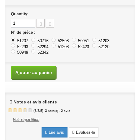
Quantity:
N° de pièce :
51207
50716
52598
50951
51203
52293
52294
51208
52423
52120
50949
52342
Ajouter au panier
Notes et avis clients
(
3,7
/
5
)
3
2
note(s) -
avis
Voir répartition
Lire avis
Evaluez-le