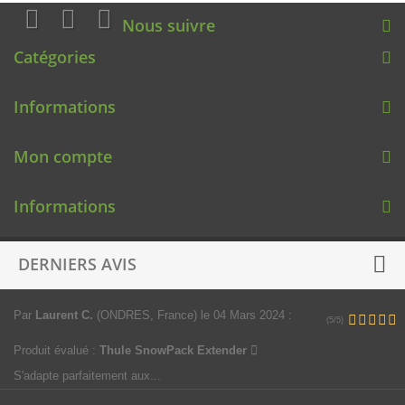
Nous suivre
Catégories
Informations
Mon compte
Informations
DERNIERS AVIS
Par
Laurent C.
(ONDRES, France)
le 04 Mars 2024
:
(5/5)
Produit évalué :
Thule SnowPack Extender
S'adapte parfaitement aux...