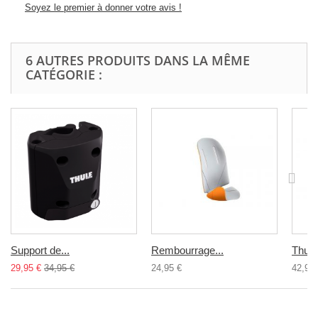
Soyez le premier à donner votre avis !
6 AUTRES PRODUITS DANS LA MÊME
CATÉGORIE :
Support de...
Rembourrage...
Thule
29,95 €
34,95 €
24,95 €
42,95 