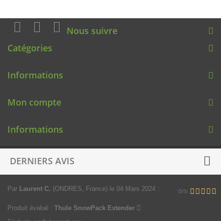
Nous suivre
Catégories
Informations
Mon compte
Informations
DERNIERS AVIS
Par
Laurent C.
(ONDRES, France)
le 04 Mars 2024
:
(5/5)
Produit évalué :
Thule SnowPack Extender