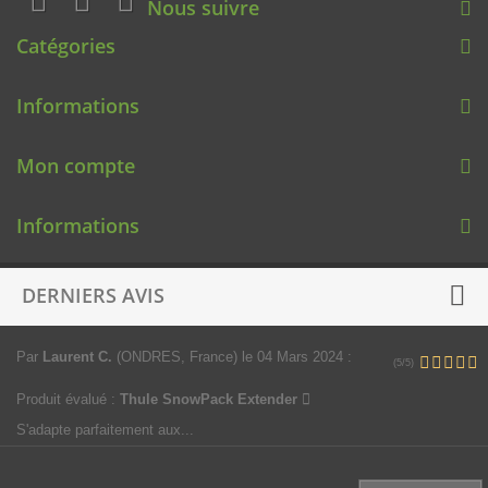
Nous suivre
Catégories
Informations
Mon compte
Informations
DERNIERS AVIS
Par
Laurent C.
(ONDRES, France)
le 04 Mars 2024
:
(5/5)
Produit évalué :
Thule SnowPack Extender
S'adapte parfaitement aux...