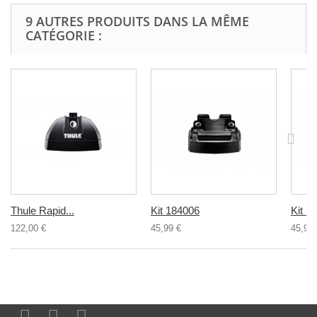
9 AUTRES PRODUITS DANS LA MÊME
CATÉGORIE :
Thule Rapid...
Kit 184006
Kit 1
122,00 €
45,99 €
45,99 