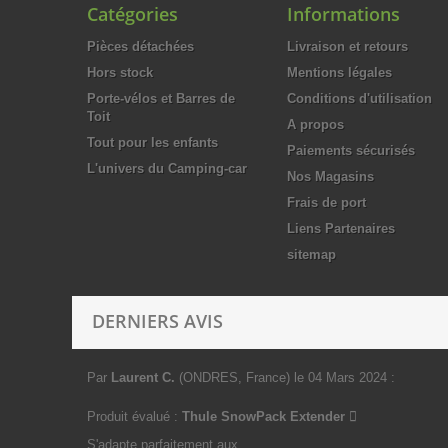
Catégories
Informations
Pièces détachées
Livraison et retours
Hors stock
Mentions légales
Porte-vélos et Barres de
Conditions d'utilisation
Toit
A propos
Tout pour les enfants
Paiements sécurisés
L'univers du Camping-car
Nos Magasins
Frais de port
Liens Partenaires
sitemap
DERNIERS AVIS
Par
Laurent C.
(ONDRES, France)
le 04 Mars 2024
:
Produit évalué :
Thule SnowPack Extender
S'adapte parfaitement aux...