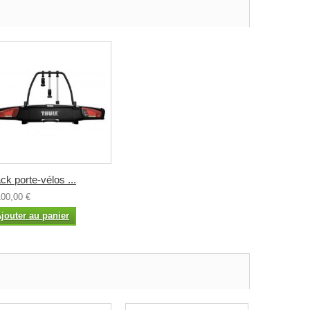
ck porte-vélos ...
100,00 €
jouter au panier