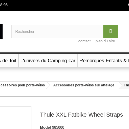
88.93
contact
plan du site
 de Toit
L'univers du Camping-car
Remorques Enfants & 
cessoires pour porte-vélos
Accessoires porte-vélos sur attelage
Th
Thule XXL Fatbike Wheel Straps
Model
985000