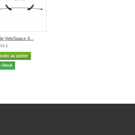
le VeloSpace X...
,94 €
outer au panier
 Stock