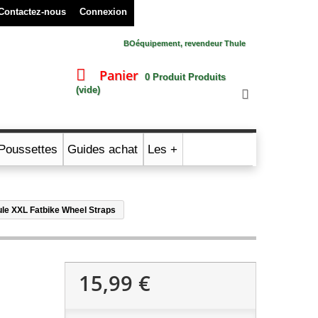
Contactez-nous
Connexion
BOéquipement, revendeur Thule
Panier
0
Produit
Produits
(vide)
Poussettes
Guides achat
Les +
ule XXL Fatbike Wheel Straps
15,99 €