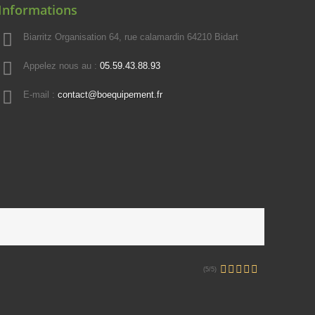
Informations
Biarritz Organisation 64, rue calamardin 64210 Bidart
Appelez nous au :
05.59.43.88.93
E-mail :
contact@boequipement.fr
(5/5)