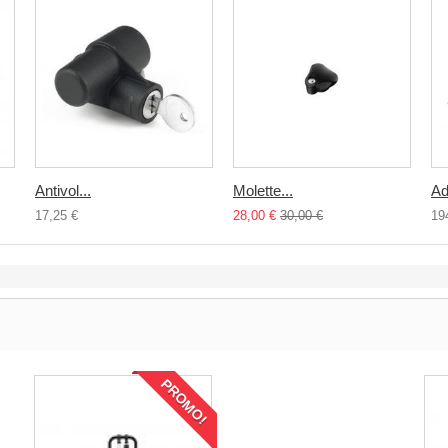
Antivol...
Molette...
Ad
17,25 €
28,00 €
30,00 €
19
PROMO!