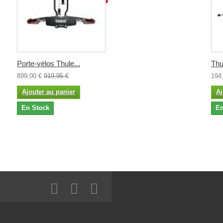
Porte-vélos Thule...
Thu
899,00 €
919,95 €
194
Ajouter au panier
Aj
En Stock
En