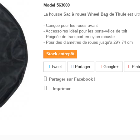
Model
563000
La housse
Sac à roues Wheel Bag de Thule
est ult
:
- Conçue pour les roues avant
- Accessoires idéal pour les porte-vélos de toit
- Poignée de transport en nylon robuste
- Pour des diamètres de roues jusqu’à 29”/ 74 cm
Stock entrepôt
Tweet
Partager
Google+
Pint
Partager sur Facebook !
Imprimer