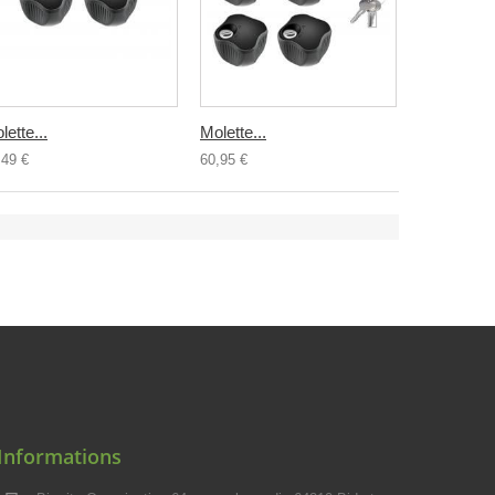
lette...
Molette...
Thule...
,49 €
60,95 €
12,95 €
Informations