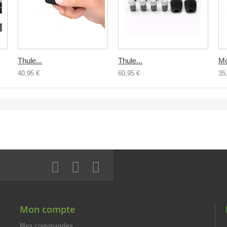
Thule...
Thule...
Mo
40,95 €
60,95 €
35
Mon compte
Mes commandes