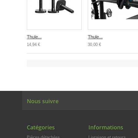
Thule...
Thule...
14,94 €
30,00 €
Nous suivre
Catégories
Informations
Pièces détachées
Livraison et retours