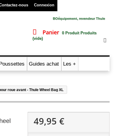
Contactez-nous
Connexion
BOéquipement, revendeur Thule
Panier
0
Produit
Produits
(vide)
Poussettes
Guides achat
Les +
our roue avant - Thule Wheel Bag XL
49,95 €
heel