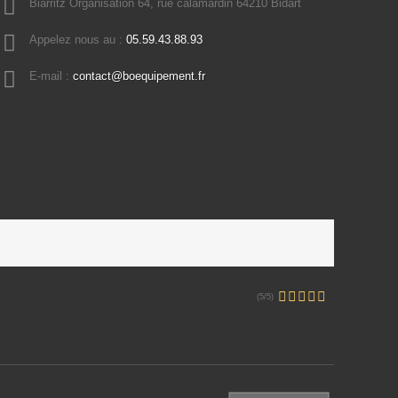
Biarritz Organisation 64, rue calamardin 64210 Bidart
Appelez nous au :
05.59.43.88.93
E-mail :
contact@boequipement.fr
(5/5)