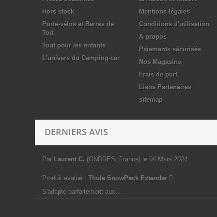
Hors stock
Mentions légales
Porte-vélos et Barres de
Conditions d'utilisation
Toit
A propos
Tout pour les enfants
Paiements sécurisés
L'univers du Camping-car
Nos Magasins
Frais de port
Liens Partenaires
sitemap
DERNIERS AVIS
Par
Laurent C.
(ONDRES, France)
le 04 Mars 2024
:
Produit évalué :
Thule SnowPack Extender
S'adapte parfaitement aux...