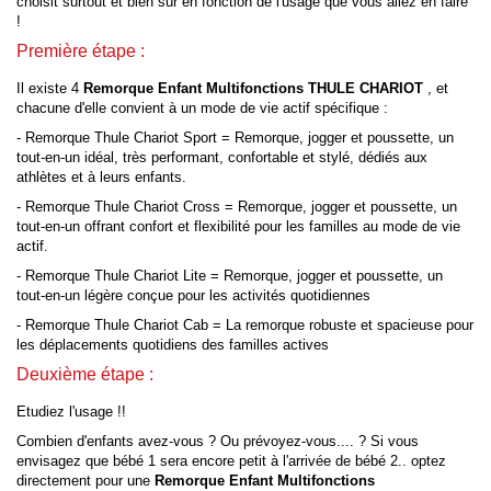
choisit surtout et bien sûr en fonction de l'usage que vous allez en faire
!
Première étape :
Il existe 4
Remorque Enfant Multifonctions THULE
CHARIOT
, et
chacune d'elle convient à un mode de vie actif spécifique :
- Remorque Thule Chariot Sport = Remorque, jogger et poussette, un
tout-en-un idéal, très performant, confortable et stylé, dédiés aux
athlètes et à leurs enfants.
- Remorque Thule Chariot Cross = Remorque, jogger et poussette, un
tout-en-un offrant confort et flexibilité pour les familles au mode de vie
actif.
- Remorque Thule Chariot Lite = Remorque, jogger et poussette, un
tout-en-un légère conçue pour les activités quotidiennes
- Remorque Thule Chariot Cab = La remorque robuste et spacieuse pour
les déplacements quotidiens des familles actives
Deuxième étape :
Etudiez l'usage !!
Combien d'enfants avez-vous ? Ou prévoyez-vous.... ? Si vous
envisagez que bébé 1 sera encore petit à l'arrivée de bébé 2.. optez
directement pour une
Remorque Enfant Multifonctions