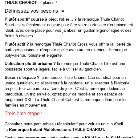
THULE
CHARIOT
2 places !
Définissez vos besoins =
Plutôt sportif course à pied, roller .. ?
la remorque Thule Chariot
Sport est spécialement conçue pour être votre partenaire d'entrainement
idéal, avec de la place pour vos jambes, un guidon ergonomique et des
freins à disques.
Plutôt actif ?
la remorque Thule Chariot Cross vous offrira la liberté de
partager quasiment n'importe quelle aventure en extérieur. Remorque
polyvalente, robuste et élégante.
Utilisation plutôt urbaine ?
la remorque Thule Chariot Lite est une
poussette sportive légère, facile à utiliser au quotidien.
Besoin d'espace ?
la remorque Thule Chariot Cab est idéal pour un
usage quotidien, un aller-retour à la garderie, un aller-retour à l'épicerie,
un petit tour au parc ou à l'aire de jeux. C'est la remorque dédiée au
baroudeur, un trip en vélo, optez pour ce modèle et son espace de
rangement XXL. La Thule Chariot Cab est la remorque idéae pour les
familles en mouvement.
Troisième étape :
Consultez notre petit tableau récapitulatif pour voir en un clin d'oeil
la
Remorque Enfant Multifonctions THULE
CHARIOT
.
Toutes nos
remorques
sont vendus avec
le Kit Vélo
et
le Kit Marche !