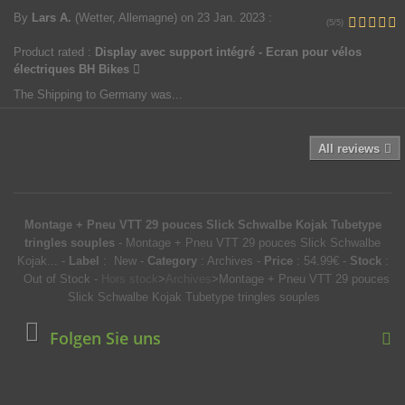
By
Lars A.
(Wetter, Allemagne)
on 23 Jan. 2023
:
(5/5)
Product rated :
Display avec support intégré - Ecran pour vélos
électriques BH Bikes
The Shipping to Germany was...
All reviews
Montage + Pneu VTT 29 pouces Slick Schwalbe Kojak Tubetype
tringles souples
-
Montage + Pneu VTT 29 pouces Slick Schwalbe
Kojak...
-
Label
:
New
-
Category
:
Archives
-
Price
:
54.99
€
-
Stock
:
Out of Stock
-
Hors stock
>
Archives
>
Montage + Pneu VTT 29 pouces
Slick Schwalbe Kojak Tubetype tringles souples
Folgen Sie uns