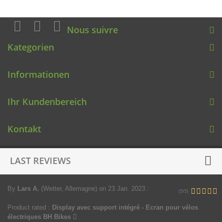
Nous suivre
Kategorien
Informationen
Ihr Kundenbereich
Kontakt
LAST REVIEWS
By
Lars A.
(Wetter, Allemagne)
on 23 Jan. 2023
:
(5/5)
Product rated :
Display avec support intégré - Ecran pour vélos
électriques BH Bikes