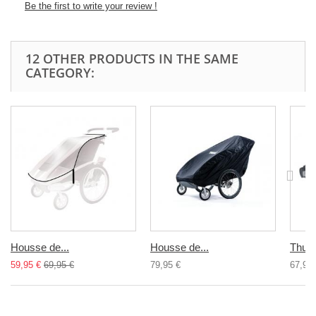
Be the first to write your review !
12 OTHER PRODUCTS IN THE SAME
CATEGORY:
Housse de...
Housse de...
Thule 
59,95 €
69,95 €
79,95 €
67,95 